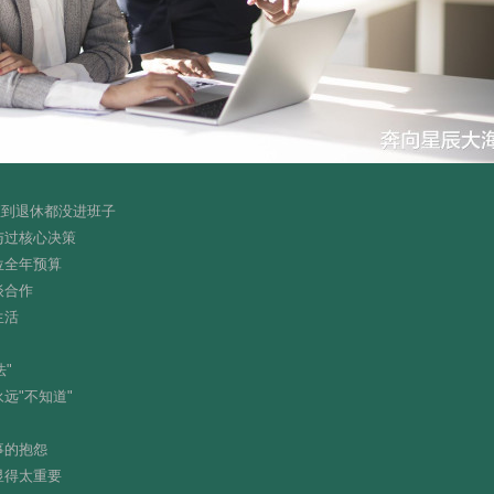
直到退休都没进班子
与过核心决策
位全年预算
谈合作
生活
"
远"不知道"
事的抱怨
显得太重要