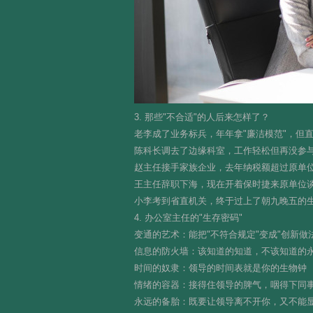
3. 那些"不合适"的人后来怎样了？
老李成了业务标兵，年年拿"廉洁模范"，但
陈科长调去了边缘科室，工作轻松但再没参
赵主任接手家族企业，去年纳税额超过原单
王主任辞职下海，现在开着保时捷来原单位
小李考到省直机关，终于过上了朝九晚五的
4. 办公室主任的"生存密码"
变通的艺术：能把"不符合规定"变成"创新做法
信息的防火墙：该知道的知道，不该知道的永
时间的奴隶：领导的时间表就是你的生物钟
情绪的容器：接得住领导的脾气，咽得下同
永远的备胎：既要让领导离不开你，又不能