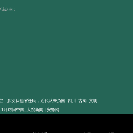
许该庆幸：
空，多次从他省迁民，近代从未负国_四川_古蜀_文明
月访问中国_大皖新闻 | 安徽网