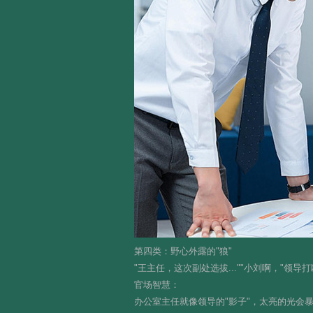
第四类：野心外露的"狼"
"王主任，这次副处选拔...""小刘啊，"
官场智慧：
办公室主任就像领导的"影子"，太亮的光会