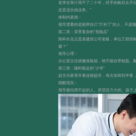
老李在审计局干了二十年，经手的账目从不出
还是适合搞业务。"
体制内真相：
领导需要的是能帮自己"打补丁"的人，不是
第二类：背景复杂的"危险品"
陈科长岳父是某建筑公司老板，单位工程招
避？"
领导心理：
办公室主任就像保险箱，绝不能自带钥匙。配
第三类：随时能走的"少爷"
赵主任家里开着连锁超市，有次加班到半夜，
残酷现实：
领导最怕用不起的人。房贷压力大的、孩子上