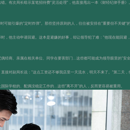
错。有次局长暗示某笔招待费"灵活处理"，他直接甩出一本《财经纪律手册》
随时可能引爆的"定时炸弹"。那些坚持原则的人，往往被安排在"重要但不关键"
标时，他主动申请回避。这本是避嫌的好事，却让领导犯了难："他现在能回避
偶经商、亲属在相关单位、同学在要害部门...这些都可能成为领导眼里的"安全
直接对副局长说："这点工资还不够我店里一天流水，明天不来了。"第二天，
国际学校的、配偶没稳定工作的...这些"离不开"的人，反而更容易被重用。