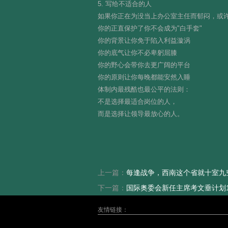
5. 写给不适合的人
如果你正在为没当上办公室主任而郁闷，或
你的正直保护了你不会成为"白手套"
你的背景让你免于陷入利益漩涡
你的底气让你不必卑躬屈膝
你的野心会带你去更广阔的平台
你的原则让你每晚都能安然入睡
体制内最残酷也最公平的法则：
不是选择最适合岗位的人，
而是选择让领导最放心的人。
上一篇：
每逢战争，西南这个省就十室九
下一篇：
国际奥委会新任主席考文垂计划11
友情链接：