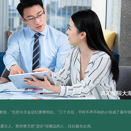
领导打断他，"先把今天会议纪要整明白。"三个月后，平时不声不响的小张成了最年
暴露主人。那些整天把"进步"挂嘴边的人，往往最先出局。