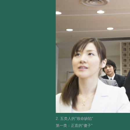
2. 五类人的"致命缺陷"
第一类：正直的"傻子"